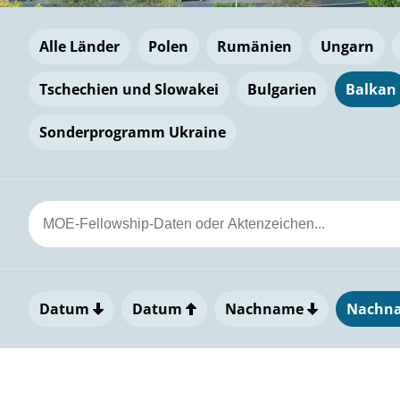
Alle Länder
Polen
Rumänien
Ungarn
Tschechien und Slowakei
Bulgarien
Balkan
Sonderprogramm Ukraine
Datum
Datum
Nachname
Nachn