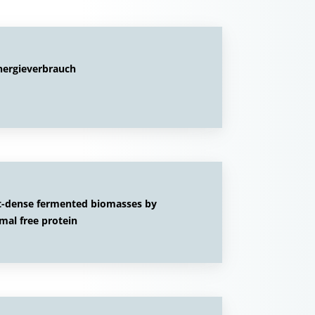
Energieverbrauch
ent-dense fermented biomasses by
mal free protein