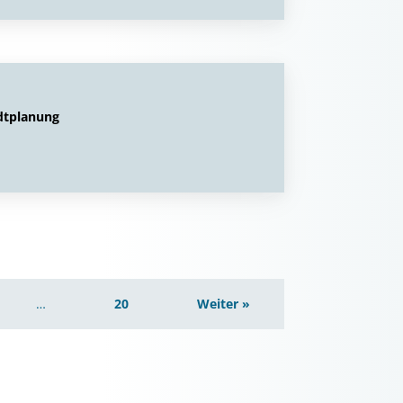
dtplanung
…
20
Weiter »