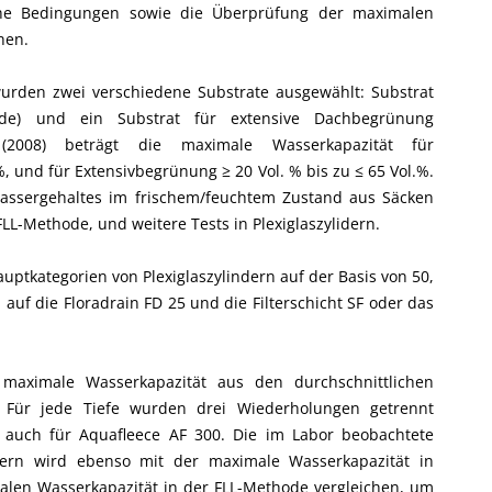
che Bedingungen sowie die Überprüfung der maximalen
hen.
urden zwei verschiedene Substrate ausgewählt: Substrat
ide) und ein Substrat für extensive Dachbegrünung
(2008) beträgt die maximale Wasserkapazität für
%, und für Extensivbegrünung ≥ 20 Vol. % bis zu ≤ 65 Vol.%.
Wassergehaltes im frischem/feuchtem Zustand aus Säcken
L-Methode, und weitere Tests in Plexiglaszylidern.
ptkategorien von Plexiglaszylindern auf der Basis von 50,
auf die Floradrain FD 25 und die Filterschicht SF oder das
maximale Wasserkapazität aus den durchschnittlichen
ür jede Tiefe wurden drei Wiederholungen getrennt
ls auch für Aquafleece AF 300. Die im Labor beobachtete
ndern wird ebenso mit der maximale Wasserkapazität in
malen Wasserkapazität in der FLL-Methode vergleichen, um