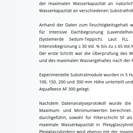
der maximalen Wasserkapazität an natürli
Wasserkapazität an verschiedenen Substrathö
Anhand der Daten zum Feuchtigkeitsgehalt w
für Intensive Dachbegrünung (Lavendelhe
(Systemerde Sedum-Teppich). Laut FLL 
Intensivbegrünung ≥ 30 Vol. % bis zu ≤ 65 Vol.
Der erste Schritt war die Überprüfung des 
und des maximalen Wassergehaltes nach der FL
Experimentelle Substratmodule wurden in 5 Hau
100, 150, 200 und 300 mm Höhe unterteilt und 
Aquafleece AF 300 gelegt.
Nachdem Datenanalyseprotokoll wurde die 
Maximum- und Minimumwerten berechnet. F
durchgeführt, sowohl für Filterschicht SF a
maximale Wasserkapazität in Plexyglaszyli
Plexiglaszylindern wird ebenso mit der maxi