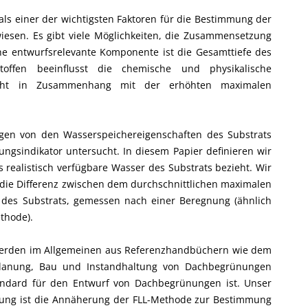
ls einer der wichtigsten Faktoren für die Bestimmung der
iesen. Es gibt viele Möglichkeiten, die Zusammensetzung
sche entwurfsrelevante Komponente ist die Gesamttiefe des
offen beeinflusst die chemische und physikalische
eht in Zusammenhang mit der erhöhten maximalen
en von den Wasserspeichereigenschaften des Substrats
tungsindikator untersucht. In diesem Papier definieren wir
s realistisch verfügbare Wasser des Substrats bezieht. Wir
s die Differenz zwischen dem durchschnittlichen maximalen
des Substrats, gemessen nach einer Beregnung (ähnlich
thode).
werden im Allgemeinen aus Referenzhandbüchern wie dem
r Planung, Bau und Instandhaltung von Dachbegrünungen
tandard für den Entwurf von Dachbegrünungen ist. Unser
hung ist die Annäherung der FLL-Methode zur Bestimmung