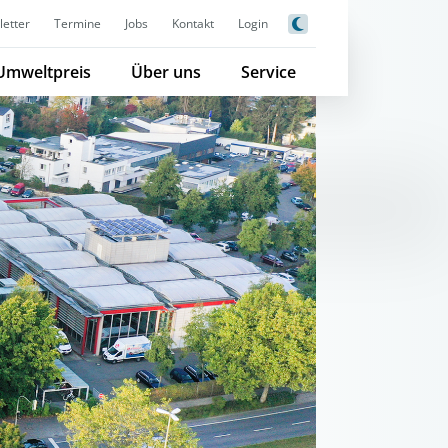
etter
Termine
Jobs
Kontakt
Login
Umweltpreis
Über uns
Service