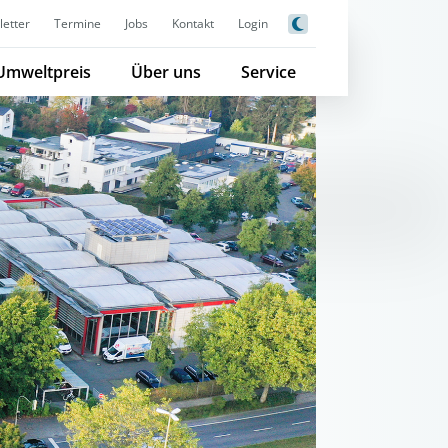
etter
Termine
Jobs
Kontakt
Login
Umweltpreis
Über uns
Service