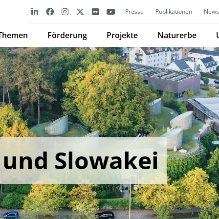
Presse
Publikationen
Newsl
Themen
Förderung
Projekte
Naturerbe
 und Slowakei