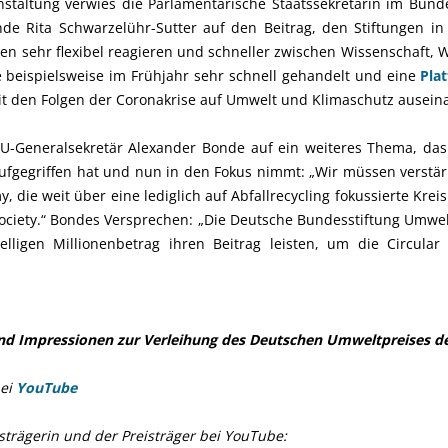
nstaltung verwies die Parlamentarische Staatssekretärin im Bu
de Rita Schwarzelühr-Sutter auf den Beitrag, den Stiftungen in 
en sehr flexibel reagieren und schneller zwischen Wissenschaft, W
e beispielsweise im Frühjahr sehr schnell gehandelt und eine
Pla
it den Folgen der Coronakrise auf Umwelt und Klimaschutz ausein
U-Generalsekretär Alexander Bonde auf ein weiteres Thema, das
gegriffen hat und nun in den Fokus nimmt: „Wir müssen verstärk
, die weit über eine lediglich auf Abfallrecycling fokussierte Krei
r Society.“ Bondes Versprechen: „Die Deutsche Bundesstiftung Umw
elligen Millionenbetrag ihren Beitrag leisten, um die Circula
nd Impressionen zur Verleihung des Deutschen Umweltpreises d
ei
YouTube
strägerin und der Preisträger bei YouTube: