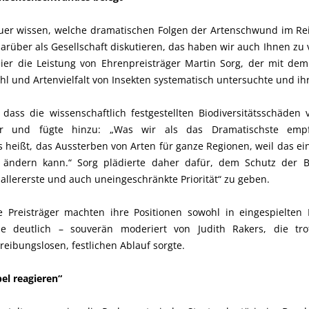
auer wissen, welche dramatischen Folgen der Artenschwund im Rei
arüber als Gesellschaft diskutieren, das haben wir auch Ihnen zu 
ier die Leistung von Ehrenpreisträger Martin Sorg, der mit de
ahl und Artenvielfalt von Insekten systematisch untersuchte und i
, dass die wissenschaftlich festgestellten Biodiversitätsschäde
r und fügte hinzu: „Was wir als das Dramatischste empfin
s heißt, das Aussterben von Arten für ganze Regionen, weil das e
 ändern kann.“ Sorg plädierte daher dafür, dem Schutz der Bi
allererste und auch uneingeschränkte Priorität“ zu geben.
e Preisträger machten ihre Positionen sowohl in eingespielten 
 deutlich – souverän moderiert von Judith Rakers, die tr
reibungslosen, festlichen Ablauf sorgte.
el reagieren“