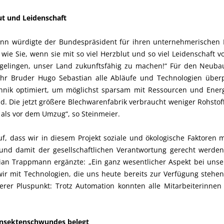
t und Leidenschaft
nn würdigte der Bundespräsident für ihren unternehmerische
wie Sie, wenn sie mit so viel Herzblut und so viel Leidenschaft 
gelingen, unser Land zukunftsfähig zu machen!“ Für den Neubau
r Bruder Hugo Sebastian alle Abläufe und Technologien überpr
Technik optimiert, um möglichst sparsam mit Ressourcen und Ene
d. Die jetzt größere Blechwarenfabrik verbraucht weniger Rohsto
 als vor dem Umzug“, so Steinmeier.
auf, dass wir in diesem Projekt soziale und ökologische Faktoren
und damit der gesellschaftlichen Verantwortung gerecht werden
n Trappmann ergänzte: „Ein ganz wesentlicher Aspekt bei unsere
 wir mit Technologien, die uns heute bereits zur Verfügung stehe
erer Pluspunkt: Trotz Automation konnten alle Mitarbeiterinnen
Insektenschwundes belegt