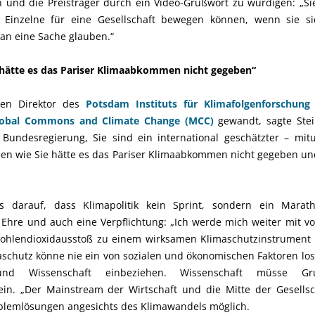
n und die Preisträger durch ein Video-Grußwort zu würdigen: „Si
el Einzelne für eine Gesellschaft bewegen können, wenn sie s
 an eine Sache glauben.“
hätte es das Pariser Klimaabkommen nicht gegeben“
den Direktor des
Potsdam Instituts für Klimafolgenforschung 
Global Commons and Climate Change (MCC)
gewandt, sagte Ste
 Bundesregierung, Sie sind ein international geschätzter – mit
n wie Sie hätte es das Pariser Klimaabkommen nicht gegeben un
es darauf, dass Klimapolitik kein Sprint, sondern ein Mara
hre und auch eine Verpflichtung: „Ich werde mich weiter mit vol
Kohlendioxidausstoß zu einem wirksamen Klimaschutzinstrument 
schutz könne nie ein von sozialen und ökonomischen Faktoren los
d Wissenschaft einbeziehen. Wissenschaft müsse Gru
ein. „Der Mainstream der Wirtschaft und die Mitte der Gesells
oblemlösungen angesichts des Klimawandels möglich.