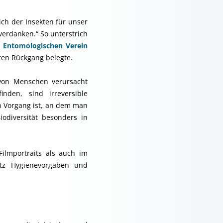
ch der Insekten für unser
verdanken.“ So unterstrich
m
Entomologischen Verein
hren Rückgang belegte.
n von Menschen verursacht
den, sind irreversible
in Vorgang ist, an dem man
odiversität besonders in
Filmportraits als auch im
otz Hygienevorgaben und