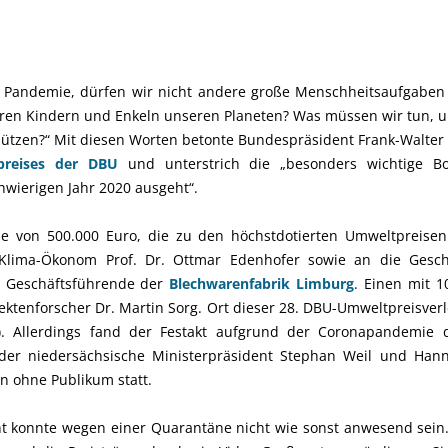
er Pandemie, dürfen wir nicht andere große Menschheitsaufgaben
eren Kindern und Enkeln unseren Planeten? Was müssen wir tun,
hützen?“ Mit diesen Worten betonte Bundespräsident Frank-Walter
reises der DBU
und unterstrich die „besonders wichtige Bo
hwierigen Jahr 2020 ausgeht“.
e von 500.000 Euro, die zu den höchstdotierten Umweltpreisen 
 Klima-Ökonom Prof. Dr. Ottmar Edenhofer sowie an die Gesc
s Geschäftsführende der
Blechwarenfabrik Limburg
. Einen mit 1
sektenforscher Dr. Martin Sorg. Ort dieser 28. DBU-Umweltpreisve
. Allerdings fand der Festakt aufgrund der Coronapandemie 
der niedersächsische Ministerpräsident Stephan Weil und Han
n ohne Publikum statt.
 konnte wegen einer Quarantäne nicht wie sonst anwesend sein. E