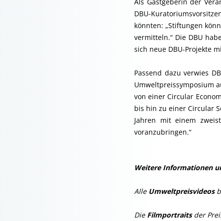
Als Gastgeberin der Vera
DBU-Kuratoriumsvorsitzen
könnten: „Stiftungen könn
vermitteln.“ Die DBU hab
sich neue DBU-Projekte m
Passend dazu verwies DB
Umweltpreissymposium auf
von einer Circular Economy
bis hin zu einer Circula
Jahren mit einem zweist
voranzubringen.“
Weitere Informationen u
Alle
Umweltpreisvideos
b
Die
Filmportraits
der Prei