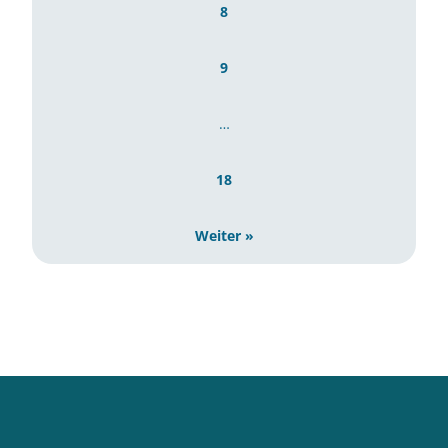
8
9
…
18
Weiter »