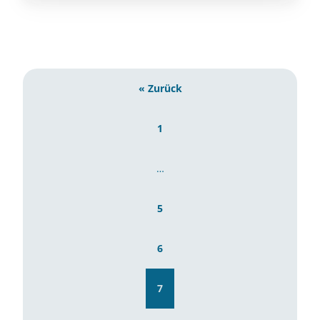
« Zurück
1
…
5
6
7