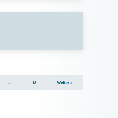
…
18
Weiter »