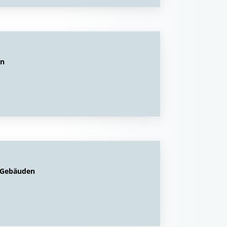
en
n Gebäuden