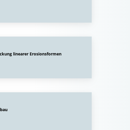
eckung linearer Erosionsformen
bbau