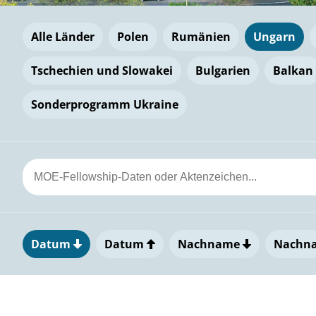
Alle Länder
Polen
Rumänien
Ungarn
Tschechien und Slowakei
Bulgarien
Balkan
Sonderprogramm Ukraine
Datum
Datum
Nachname
Nachn