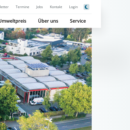
etter
Termine
Jobs
Kontakt
Login
Umweltpreis
Über uns
Service