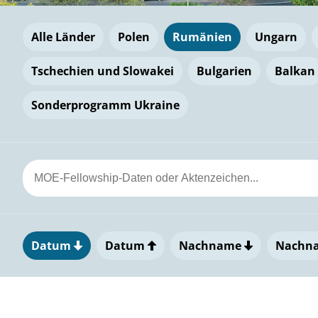
Alle Länder
Polen
Rumänien
Ungarn
Tschechien und Slowakei
Bulgarien
Balkan
Sonderprogramm Ukraine
Datum
Datum
Nachname
Nachn