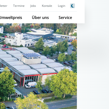
etter
Termine
Jobs
Kontakt
Login
Umweltpreis
Über uns
Service