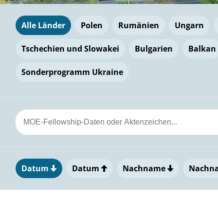
Alle Länder
Polen
Rumänien
Ungarn
Tschechien und Slowakei
Bulgarien
Balkan
Sonderprogramm Ukraine
Datum
Datum
Nachname
Nachn