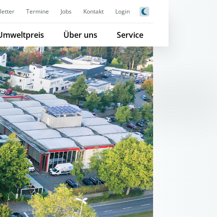
etter
Termine
Jobs
Kontakt
Login
Umweltpreis
Über uns
Service