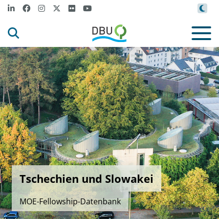
Tschechien und Slowakei
MOE-Fellowship-Datenbank