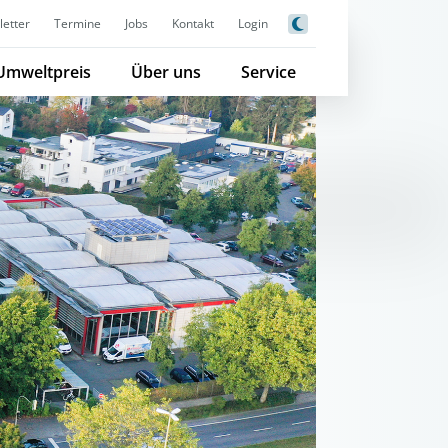
etter
Termine
Jobs
Kontakt
Login
Umweltpreis
Über uns
Service