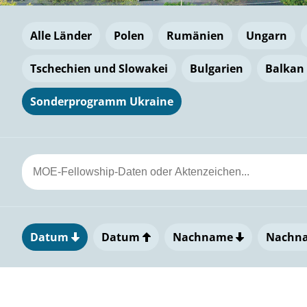
Alle Länder
Polen
Rumänien
Ungarn
Tschechien und Slowakei
Bulgarien
Balkan
Sonderprogramm Ukraine
Datum
Datum
Nachname
Nachn