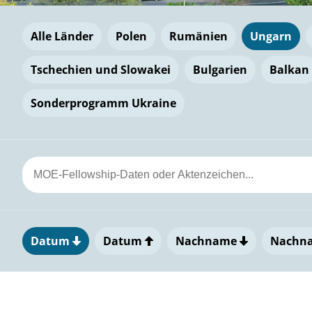
Alle Länder
Polen
Rumänien
Ungarn
Tschechien und Slowakei
Bulgarien
Balkan
Sonderprogramm Ukraine
Datum
Datum
Nachname
Nachn