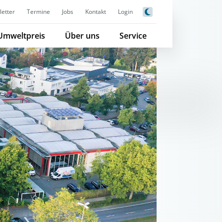
etter
Termine
Jobs
Kontakt
Login
Umweltpreis
Über uns
Service