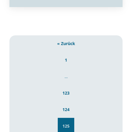
« Zurück
1
…
123
124
125