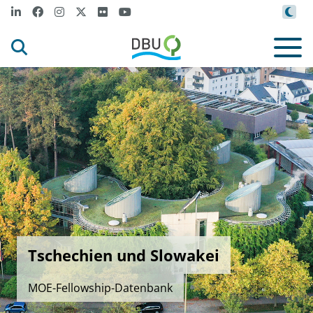
Tschechien und Slowakei
MOE-Fellowship-Datenbank