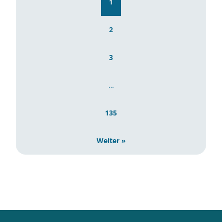
1
2
3
…
135
Weiter »