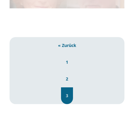
« Zurück
1
2
3