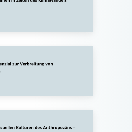
men in Zeiten des Klimawandels
nzial zur Verbreitung von
n
suellen Kulturen des Anthropozäns –