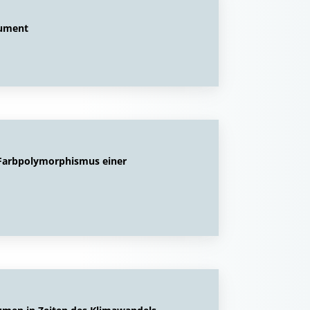
rument
 Farbpolymorphismus einer