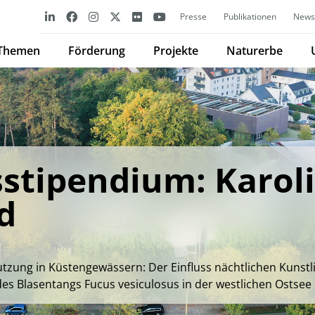
Presse
Publikationen
Newsl
Themen
Förderung
Projekte
Naturerbe
stipendium: Karol
d
tzung in Küstengewässern: Der Einfluss nächtlichen Kunstl
des Blasentangs Fucus vesiculosus in der westlichen Ostsee