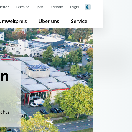
etter
Termine
Jobs
Kontakt
Login
Umweltpreis
Über uns
Service
in
ichts