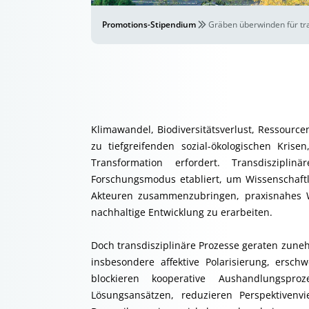
Promotions-Stipendium
Gräben überwinden für tra
Klimawandel, Biodiversitätsverlust, Ressourc
zu tiefgreifenden sozial-ökologischen Krise
Transformation erfordert. Transdisziplin
Forschungsmodus etabliert, um Wissenschaftle
Akteuren zusammenzubringen, praxisnahes W
nachhaltige Entwicklung zu erarbeiten.
Doch transdisziplinäre Prozesse geraten zuneh
insbesondere affektive Polarisierung, ersch
blockieren kooperative Aushandlungspr
Lösungsansätzen, reduzieren Perspektivenvi