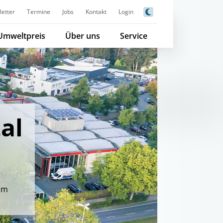
etter
Termine
Jobs
Kontakt
Login
Umweltpreis
Über uns
Service
al
 im