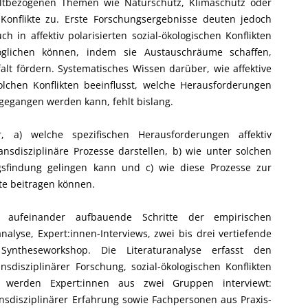
ltbezogenen Themen wie Naturschutz, Klimaschutz oder
Konflikte zu. Erste Forschungsergebnisse deuten jedoch
h in affektiv polarisierten sozial-ökologischen Konflikten
glichen können, indem sie Austauschräume schaffen,
alt fördern. Systematisches Wissen darüber, wie affektive
solchen Konflikten beeinflusst, welche Herausforderungen
gegangen werden kann, fehlt bislang.
, a) welche spezifischen Herausforderungen affektiv
transdisziplinäre Prozesse darstellen, b) wie unter solchen
sfindung gelingen kann und c) wie diese Prozesse zur
kte beitragen können.
 aufeinander aufbauende Schritte der empirischen
nalyse, Expert:innen-Interviews, zwei bis drei vertiefende
Syntheseworkshop. Die Literaturanalyse erfasst den
nsdisziplinärer Forschung, sozial-ökologischen Konflikten
nd werden Expert:innen aus zwei Gruppen interviewt:
nsdisziplinärer Erfahrung sowie Fachpersonen aus Praxis-