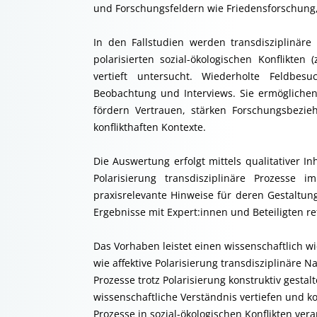
und Forschungsfeldern wie Friedensforschung, 
In den Fallstudien werden transdisziplinär
polarisierten sozial-ökologischen Konflikten 
vertieft untersucht. Wiederholte Feldbe
Beobachtung und Interviews. Sie ermöglichen
fördern Vertrauen, stärken Forschungsbezie
konflikthaften Kontexte.
Die Auswertung erfolgt mittels qualitativer Inh
Polarisierung transdisziplinäre Prozesse im
praxisrelevante Hinweise für deren Gestaltu
Ergebnisse mit Expert:innen und Beteiligten ref
Das Vorhaben leistet einen wissenschaftlich wie
wie affektive Polarisierung transdisziplinäre N
Prozesse trotz Polarisierung konstruktiv gesta
wissenschaftliche Verständnis vertiefen und ko
Prozesse in sozial-ökologischen Konflikten ver