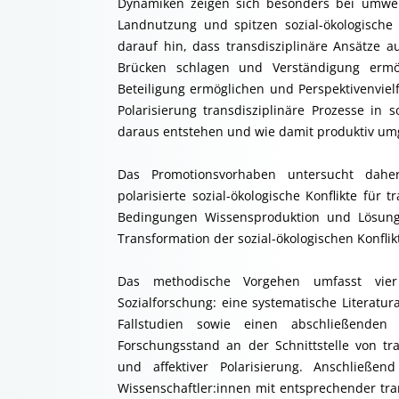
Dynamiken zeigen sich besonders bei umwe
Landnutzung und spitzen sozial-ökologische 
darauf hin, dass transdisziplinäre Ansätze auc
Brücken schlagen und Verständigung ermö
Beteiligung ermöglichen und Perspektivenvielf
Polarisierung transdisziplinäre Prozesse in 
daraus entstehen und wie damit produktiv um
Das Promotionsvorhaben untersucht daher
polarisierte sozial-ökologische Konflikte für 
Bedingungen Wissensproduktion und Lösung
Transformation der sozial-ökologischen Konfli
Das methodische Vorgehen umfasst vier
Sozialforschung: eine systematische Literatura
Fallstudien sowie einen abschließenden 
Forschungsstand an der Schnittstelle von tra
und affektiver Polarisierung. Anschließe
Wissenschaftler:innen mit entsprechender tra