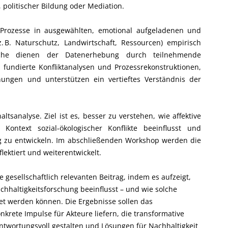
politischer Bildung oder Mediation.
e Prozesse in ausgewählten, emotional aufgeladenen und
(z. B. Naturschutz, Landwirtschaft, Ressourcen) empirisch
suche dienen der Datenerhebung durch teilnehmende
 fundierte Konfliktanalysen und Prozessrekonstruktionen,
hungen und unterstützen ein vertieftes Verständnis der
altsanalyse. Ziel ist es, besser zu verstehen, wie affektive
 Kontext sozial-ökologischer Konflikte beeinflusst und
ng zu entwickeln. Im abschließenden Workshop werden die
lektiert und weiterentwickelt.
 gesellschaftlich relevanten Beitrag, indem es aufzeigt,
achhaltigkeitsforschung beeinflusst – und wie solche
ltet werden können. Die Ergebnisse sollen das
nkrete Impulse für Akteure liefern, die transformative
antwortungsvoll gestalten und Lösungen für Nachhaltigkeit