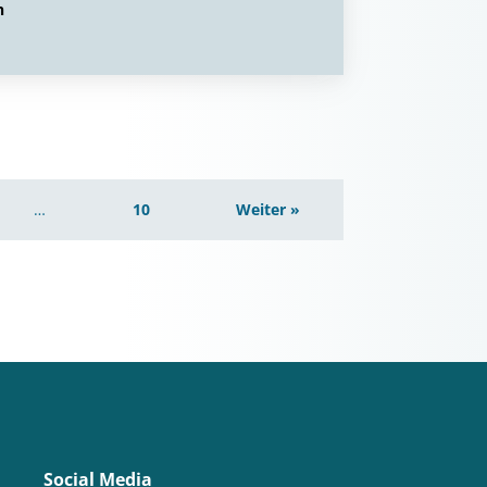
n
…
10
Weiter »
Social Media