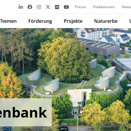
Presse
Publikationen
Newsl
Themen
Förderung
Projekte
Naturerbe
enbank