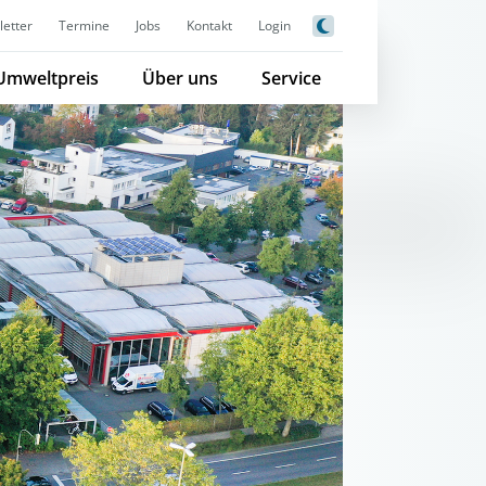
etter
Termine
Jobs
Kontakt
Login
Umweltpreis
Über uns
Service