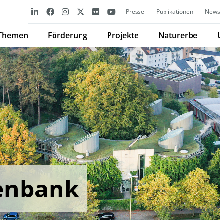
Presse
Publikationen
Newsl
Themen
Förderung
Projekte
Naturerbe
enbank