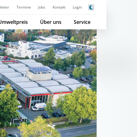
etter
Termine
Jobs
Kontakt
Login
Umweltpreis
Über uns
Service