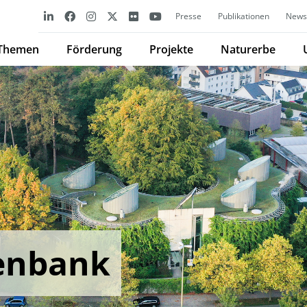
Presse
Publikationen
Newsl
Themen
Förderung
Projekte
Naturerbe
enbank