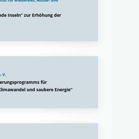
itut für Wasserbau, Ästuar- und
de Inseln“ zur Erhöhung der
. V.
zierungsprogramms für
Klimawandel und saubere Energie“