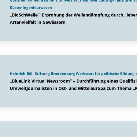
Gottfried Wilhelm Leibniz Universität Hannover Ludwig-Franzius-Inst
Küsteningenieurwesen
„BioSchWelle“: Erprobung der Wellendämpfung durch „leben
Artenvielfalt in Gewässern
Heinrich-Böll-Stiftung Brandenburg Werkstatt für politische Bildung e
„BlueLink Virtual Newsroom“ – Durchführung eines Qualifi
Umweltjournalisten in Ost- und Mitteleuropa zum Thema „