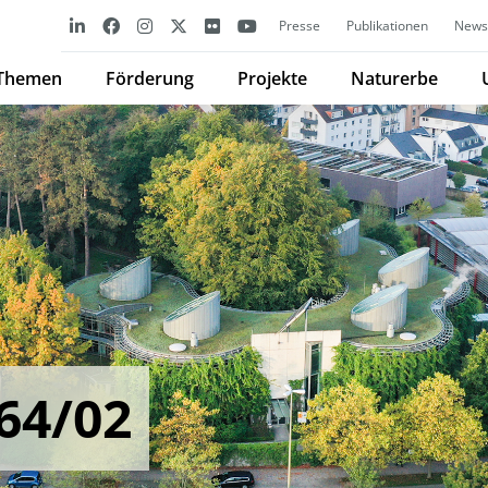
Presse
Publikationen
Newsl
Themen
Förderung
Projekte
Naturerbe
64/02