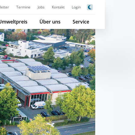
etter
Termine
Jobs
Kontakt
Login
Umweltpreis
Über uns
Service