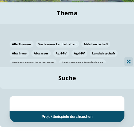
Thema
Alle Themen
Verlassene Landschaften
Abfallwirtschaft
Abwärme
Abwasser
Agri-PV
Agri-PV
Landwirtschaft
Anthropogene Immissionen
Anthropogene Immissionen
Vermeidung von Lebensmittelverlusten
Baden Württemberg
Suche
Ostsee
Bauen
Baumaterial
Bayern
Bayern
Beatmungssysteme
Beratung
Berlin
Bestäuber
bilaterale Zu-sammenarbeit
bilaterale Zu-sammenarbeit
Bildung
Bildung / Kommunikation
Projektbeispiele durchsuchen
Bildung für nachhaltige Entwicklung
Pflanzenkohle
Biodiversität
Biodiversität
Biogas
Biogas