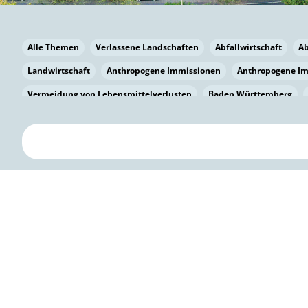
Alle Themen
Verlassene Landschaften
Abfallwirtschaft
A
Landwirtschaft
Anthropogene Immissionen
Anthropogene I
Vermeidung von Lebensmittelverlusten
Baden Württemberg
Bayern
Bayern
Beatmungssysteme
Beratung
Berlin
bilaterale Zu-sammenarbeit
Bildung
Bildung / Kommunikati
Pflanzenkohle
Biodiversität
Biodiversität
Biogas
Bioga
Vermeidung von Lebensmittelverlusten
Brandenburg
Breme
Bürgerwissenschaft
Capacity Building
Capacity Building
Kreislaufwirtschaft
Bürgerenergie
Bürgerbeteiligung
Citi
Citizen Science
Klimawandel
Klimakrise
Klimaschutz
Kooperation
Kooperation mit KMU
Grenzüberschreitend
D
Deutscher Umweltpreis
Digitale Bildung
Digitaler Landschaf