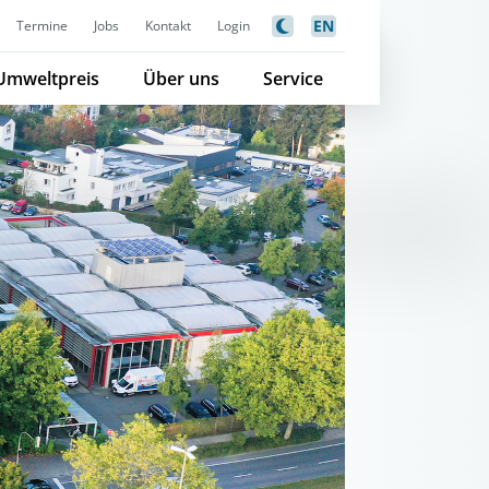
EN
Termine
Jobs
Kontakt
Login
Umweltpreis
Über uns
Service