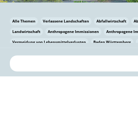
Alle Themen
Verlassene Landschaften
Abfallwirtschaft
A
Landwirtschaft
Anthropogene Immissionen
Anthropogene I
Vermeidung von Lebensmittelverlusten
Baden Württemberg
Bayern
Bayern
Beatmungssysteme
Beratung
Berlin
bilaterale Zu-sammenarbeit
Bildung
Bildung / Kommunikati
Pflanzenkohle
Biodiversität
Biodiversität
Biogas
Bioga
Vermeidung von Lebensmittelverlusten
Brandenburg
Breme
Bürgerwissenschaft
Capacity Building
Capacity Building
Kreislaufwirtschaft
Bürgerenergie
Bürgerbeteiligung
Bürg
Citizen Science
Klimawandel
Klimakrise
Klimaschutz
Kooperation
Kooperation mit KMU
Grenzüberschreitend
D
Deutscher Umweltpreis
Digitale Bildung
Digitaler Landschaf