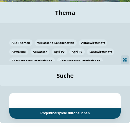
Thema
Alle Themen
Verlassene Landschaften
Abfallwirtschaft
Abwärme
Abwasser
Agri-PV
Agri-PV
Landwirtschaft
Anthropogene Immissionen
Anthropogene Immissionen
Vermeidung von Lebensmittelverlusten
Baden Württemberg
Suche
Ostsee
Bauen
Baumaterial
Bayern
Bayern
Beatmungssysteme
Beratung
Berlin
Bestäuber
bilaterale Zu-sammenarbeit
bilaterale Zu-sammenarbeit
Bildung
Bildung / Kommunikation
Projektbeispiele durchsuchen
Bildung für nachhaltige Entwicklung
Pflanzenkohle
Biodiversität
Biodiversität
Biogas
Biogas