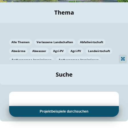
Thema
Alle Themen
Verlassene Landschaften
Abfallwirtschaft
Abwärme
Abwasser
Agri-PV
Agri-PV
Landwirtschaft
Anthropogene Immissionen
Anthropogene Immissionen
Vermeidung von Lebensmittelverlusten
Baden Württemberg
Suche
Ostsee
Bauen
Baumaterial
Bayern
Bayern
Beatmungssysteme
Beratung
Berlin
Bestäuber
bilaterale Zu-sammenarbeit
bilaterale Zu-sammenarbeit
Bildung
Bildung / Kommunikation
Projektbeispiele durchsuchen
Bildung für nachhaltige Entwicklung
Pflanzenkohle
Biodiversität
Biodiversität
Biogas
Biogas