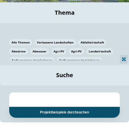
Thema
Alle Themen
Verlassene Landschaften
Abfallwirtschaft
Abwärme
Abwasser
Agri-PV
Agri-PV
Landwirtschaft
Anthropogene Immissionen
Anthropogene Immissionen
Vermeidung von Lebensmittelverlusten
Baden Württemberg
Suche
Ostsee
Bauen
Baumaterial
Bayern
Bayern
Beatmungssysteme
Beratung
Berlin
Bestäuber
bilaterale Zu-sammenarbeit
bilaterale Zu-sammenarbeit
Bildung
Bildung / Kommunikation
Projektbeispiele durchsuchen
Bildung für nachhaltige Entwicklung
Pflanzenkohle
Biodiversität
Biodiversität
Biogas
Biogas