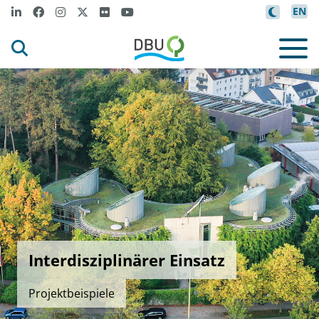
EN
Interdisziplinärer Einsatz
Projektbeispiele