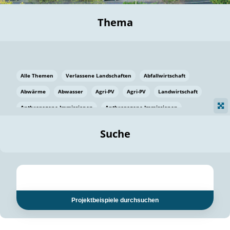
Thema
Alle Themen
Verlassene Landschaften
Abfallwirtschaft
Abwärme
Abwasser
Agri-PV
Agri-PV
Landwirtschaft
Anthropogene Immissionen
Anthropogene Immissionen
Vermeidung von Lebensmittelverlusten
Baden Württemberg
Suche
Ostsee
Bauen
Baumaterial
Bayern
Bayern
Beatmungssysteme
Beratung
Berlin
Bestäuber
bilaterale Zu-sammenarbeit
bilaterale Zu-sammenarbeit
Bildung
Bildung / Kommunikation
Projektbeispiele durchsuchen
Bildung für nachhaltige Entwicklung
Pflanzenkohle
Biodiversität
Biodiversität
Biogas
Biogas