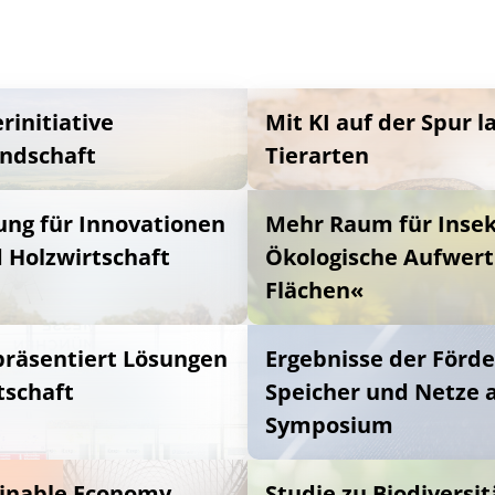
initiative
Mit KI auf der Spur 
andschaft
Tierarten
ung für Innovationen
Mehr Raum für Insek
d Holzwirtschaft
Ökologische Aufwert
Flächen«
präsentiert Lösungen
Ergebnisse der Förder
tschaft
Speicher und Netze a
Symposium
inable Economy
Studie zu Biodiversi