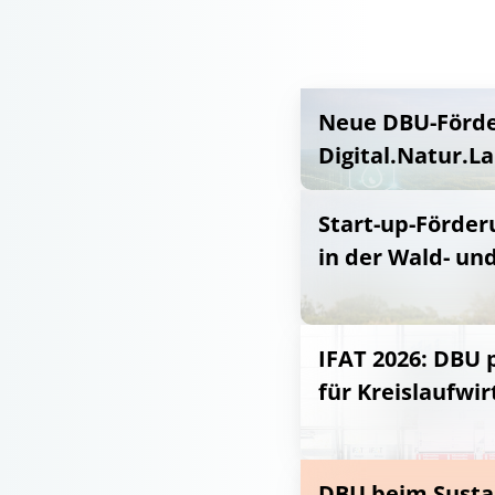
Neue DBU-Förder
Digital.Natur.L
Start-up-Förder
in der Wald- un
IFAT 2026: DBU 
für Kreislaufwir
DBU beim Susta