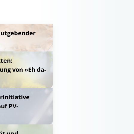
lautgebender
ten:
ung von »Eh da-
initiative
uf PV-
tät und