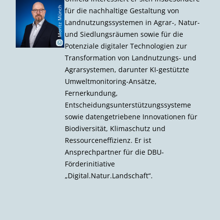
M
o
r
i
z
M
ü
n
c
h
(
D
B
U
für die nachhaltige Gestaltung von
Landnutzungssystemen in Agrar-, Natur-
t
)
und Siedlungsräumen sowie für die
©
Potenziale digitaler Technologien zur
Transformation von Landnutzungs- und
Agrarsystemen, darunter KI-gestützte
Umweltmonitoring-Ansätze,
Fernerkundung,
Entscheidungsunterstützungssysteme
sowie datengetriebene Innovationen für
Biodiversität, Klimaschutz und
Ressourceneffizienz. Er ist
Ansprechpartner für die DBU-
Förderinitiative
„Digital.Natur.Landschaft“.