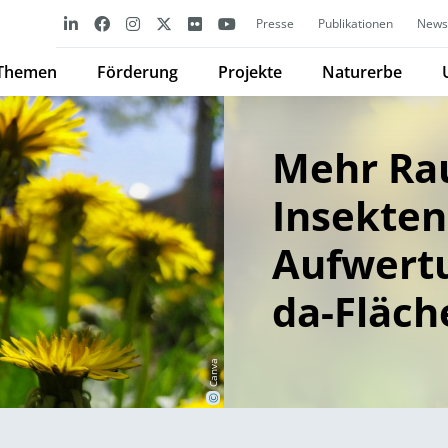
Presse
Publikationen
Newsl
Themen
Förderung
Projekte
Naturerbe
Mehr Ra
Insekten
Aufwert
da-Fläch
Canva
©