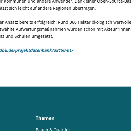
für Kommunen und andere Anwender. Dank einer Open-Source-Basi
ässt sich leicht auf andere Regionen übertragen.
er Ansatz bereits erfolgreich: Rund 360 Hektar ökologisch wertvoll
usgewählte Aufwertungsmaßnahmen wurden schon mit Akteur*innen
utz und Schulen umgesetzt.
bu.de/projektdatenbank/38150-01/
Themen
Bauen & Quartier