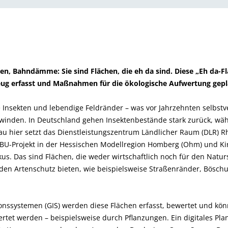
n, Bahndämme: Sie sind Flächen, die eh da sind. Diese „Eh da-
eug erfasst und Maßnahmen für die ökologische Aufwertung gepl
nsekten und lebendige Feldränder – was vor Jahrzehnten selbstve
chwinden. In Deutschland gehen Insektenbestände stark zurück, w
nau hier setzt das Dienstleistungszentrum Ländlicher Raum (DLR) 
BU-Projekt in der Hessischen Modellregion Homberg (Ohm) und Ki
kus. Das sind Flächen, die weder wirtschaftlich noch für den Natu
 den Artenschutz bieten, wie beispielsweise Straßenränder, Bösch
onssystemen (GIS) werden diese Flächen erfasst, bewertet und könn
rtet werden – beispielsweise durch Pflanzungen. Ein digitales P