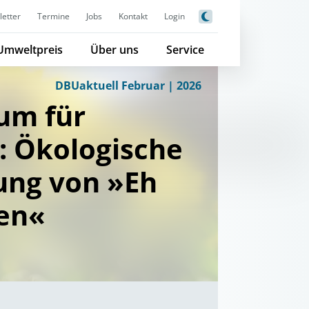
etter
Termine
Jobs
Kontakt
Login
Umweltpreis
Über uns
Service
DBUaktuell Februar | 2026
um für
: Ökologische
ung von »Eh
en«