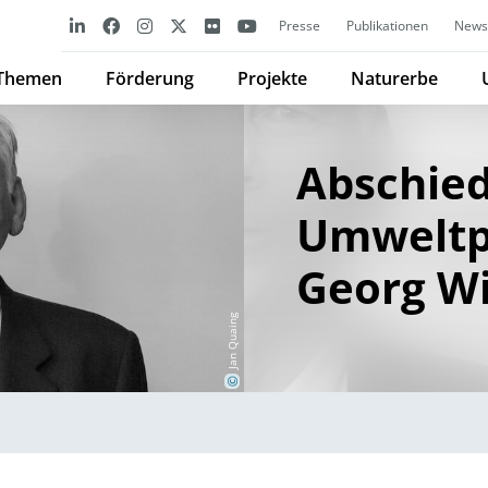
Presse
Publikationen
Newsl
Themen
Förderung
Projekte
Naturerbe
Abschie
Umweltpi
Georg W
Jan Quaing
©