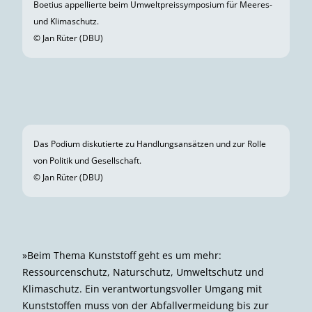
Küste. Wir Menschen merken das, aber die gesamte
Natur merkt es natürlich auch.«
Im Hinblick auf den steigenden Kohlendioxidgehalt der
Atmosphäre und die damit einhergehende
Klimaerwärmung, die sich besonders in den
Polarregionen auswirkt, erläuterte die Wissenschaftlerin:
»Das, was unser Klima stabil hält, die weiße Welt, die die
Rückstrahlung des Sonnenlichts garantiert, die schmilzt
gerade. Wo Eis schmilzt, wo Erde ins Meer fällt, wird
alles dunkler und nimmt mehr Sonnenlicht auf und so
kommen wir in einen positiven
Rückkopplungsmechanismus.«
Boetius unterstrich dabei auch die Bedeutung der
Forschung: »Eines der großen Ziele für das Leben unter
Wasser und seine Dynamik bleibt: wissenschaftliche