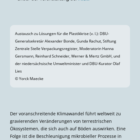
schwindet.« Auch sie verwies auf Erfolgsgeschichten, die
möglich wären »durch die richtige Kombination aus
Bürgerwillen, Politik, Wirtschaft«. »Wenn alle
zusammenhalten, dann schafft man das!«
Moderiert wurde das Symposium von Ingolf Baur,
Diplom-Physiker und Wissen­schaftsjournalist bei 3sat,
SWR und Deutscher Welle.
Zur Videoaufzeichnung des Symposiums (YouTube)
Bilder des Symposiums bei
Flickr