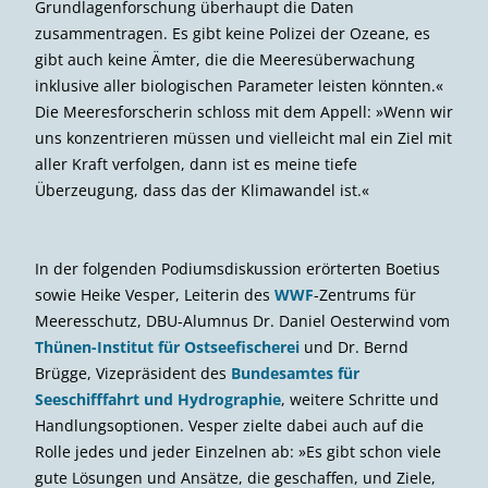
Gastgeberin: DBU-Kuratoriumsvorsitzende und
Parlamentarische Staatssekretärin Rita Schwarzelühr-Sutter
Musikalische Untermalung der Veranstaltung: die