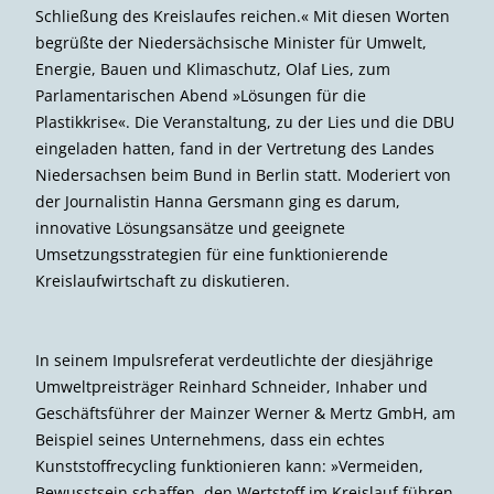
Kenntnisse vertiefen. Ohne dieses Wissen kommen wir
nicht weiter mit Schutzkonzepten. Bisher kann nur die
Grundlagenforschung überhaupt die Daten
zusammentragen. Es gibt keine Polizei der Ozeane, es
gibt auch keine Ämter, die die Meeresüberwachung
inklusive aller biologischen Parameter leisten könnten.«
Die Meeresforscherin schloss mit dem Appell: »Wenn wir
uns konzentrieren müssen und vielleicht mal ein Ziel mit
aller Kraft verfolgen, dann ist es meine tiefe
Überzeugung, dass das der Klima­wandel ist.«
In der folgenden Podiumsdiskussion erörterten Boetius
sowie Heike Vesper, Leiterin des
WWF
-Zentrums für
Meeresschutz, DBU-Alumnus Dr. Daniel Oesterwind vom
Thünen-Institut für Ostseefischerei
und Dr. Bernd
Brügge, Vizepräsident des
Bundesamtes für
Seeschifffahrt und Hydrographie
, weitere Schritte und