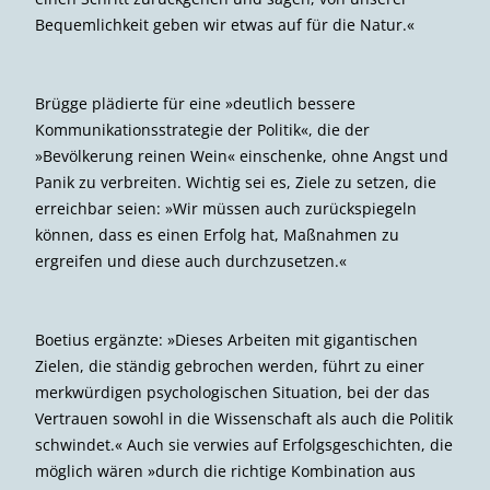
Reinhard Schneider
Zufriedene Teammitglieder: Martin Schulte vom DBU-Referat
»Deutscher Umweltpreis« (Mitte), Clara Meissner und Simon