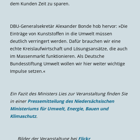
Er erläuterte: »Ich würde an die Gesellschaft appellieren,
die Bedürfnisse zu ändern. Wir müssen vielleicht mal
einen Schritt zurückgehen und sagen, von unserer
Bequemlichkeit geben wir etwas auf für die Natur.«
Brügge plädierte für eine »deutlich bessere
Kommunikationsstrategie der Politik«, die der
»Bevölkerung reinen Wein« einschenke, ohne Angst und
Panik zu verbreiten. Wichtig sei es, Ziele zu setzen, die
erreichbar seien: »Wir müssen auch zurückspiegeln
können, dass es einen Erfolg hat, Maßnahmen zu
ergreifen und diese auch durchzusetzen.«
Boetius ergänzte: »Dieses Arbeiten mit gigantischen
Zielen, die ständig gebrochen werden, führt zu einer
merkwürdigen psychologischen Situation, bei der das
Vertrauen sowohl in die Wissenschaft als auch die Politik