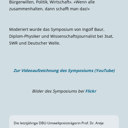
Bonhaus
»Der Ozean ist die Grundlage des Lebens auch fernab
der Meere!« Mit diesen Worten eröffnete DBU-
Generalsekretär Alexander Bonde das diesjährige
Umweltpreissymposium »Unsicheres Fahrwasser: Die
Zukunft der Meere«, das traditionell am Vortrag der
Preisverleihung stattfand. Dass diese Zukunft sich im
Moment entscheidet, betonte die letztjährige
Umweltpreisträgerin, Prof. Dr. Antje Boetius, Direktorin
des
Alfred-Wegener-Instituts Helmholtz-Zentrum für
Polar- und Meeresforschung
, in ihrem Impuls­vortrag:
»Wir und unsere Zivilisation sind entstanden in einer
Zeit, in der es eine relativ stabile Klimasituation gab, die
wir jetzt völlig verändert haben. Und alles verändert sich
mit, das gesamte Leben im Ozean, das Leben an der