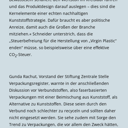
Handlungsoptionen. Vesper zielte dabei auch auf die
Rolle jedes und jeder Einzelnen ab: »Es gibt schon viele
gute Lösungen und Ansätze, die geschaffen, und Ziele,
die gesetzt worden sind. Es fehlt allein am Willen, diese
auch umzusetzen. Und zwar nicht nur auf politischer
Ebene, sondern da können wir uns alle an die eigene
Nase fassen.« Vor diesem Hintergrund lobte sie die
aktuelle Klimaschutzbewegung »Fridays for Future«:
»Dass die Jugend auf die Straße geht, finde ich genau
richtig. Wir brauchen einen ganz starken öffentlichen
Diskurs, damit Politik handeln kann, denn Politik reagiert
immer nur auf das, was gerade am lautesten geschrien
wird.«
Nach Handlungsansätzen gefragt, sagte Oesterwind:
»Ein erster Aspekt, der wichtig und zentral ist, ist, die
Menschen aufzuklären, dass sie durch bewusstes
Handeln mitmachen und das Klima schützen können«.