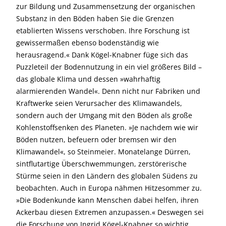
zur Bildung und Zusammensetzung der organischen
Substanz in den Böden haben Sie die Grenzen
etablierten Wissens verschoben. Ihre Forschung ist
gewissermaßen ebenso bodenständig wie
herausragend.« Dank Kögel-Knabner füge sich das
Puzzleteil der Bodennutzung in ein viel größeres Bild –
das globale Klima und dessen »wahrhaftig
alarmierenden Wandel«. Denn nicht nur Fabriken und
Kraftwerke seien Verursacher des Klimawandels,
sondern auch der Umgang mit den Böden als große
Kohlenstoffsenken des Planeten. »Je nachdem wie wir
Böden nutzen, befeuern oder bremsen wir den
Klimawandel«, so Steinmeier. Monatelange Dürren,
sintflutartige Überschwemmungen, zerstörerische
Stürme seien in den Ländern des globalen Südens zu
beobachten. Auch in Europa nähmen Hitze­sommer zu.
»Die Bodenkunde kann Menschen dabei helfen, ihren
Ackerbau diesen Extremen anzupassen.« Deswegen sei
die Forschung von Ingrid Kögel-Knabner so wichtig.