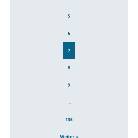
5
6
7
8
9
…
135
Weiter »