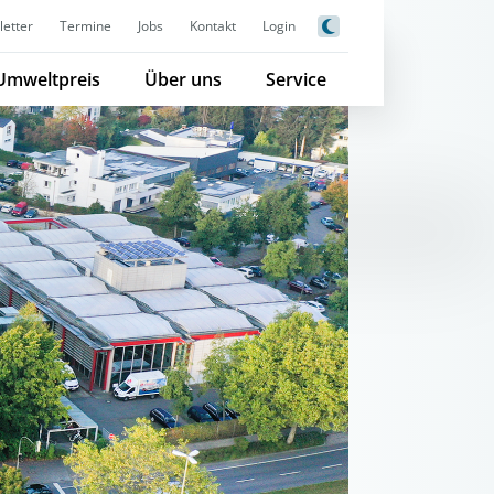
etter
Termine
Jobs
Kontakt
Login
Umweltpreis
Über uns
Service