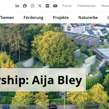
Presse
Publikationen
Newsl
Themen
Förderung
Projekte
Naturerbe
hip: Aija Bley