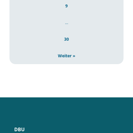
9
…
30
Weiter »
DBU