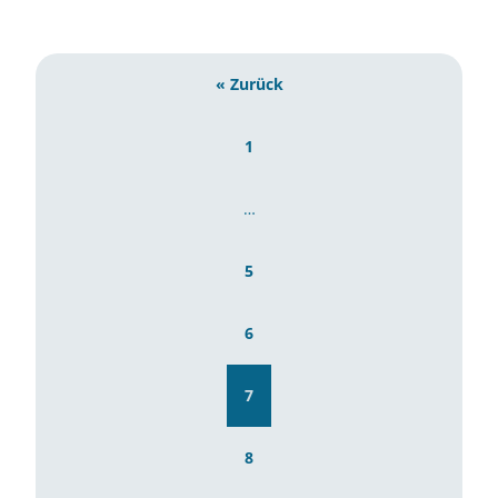
« Zurück
1
…
5
6
7
8