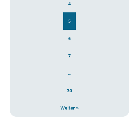
4
5
6
7
…
30
Weiter »