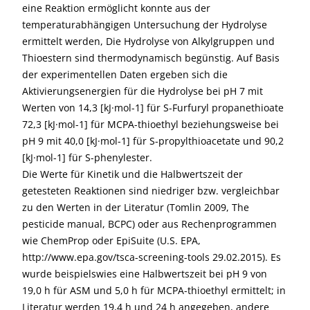
eine Reaktion ermöglicht konnte aus der
temperaturabhängigen Untersuchung der Hydrolyse
ermittelt werden, Die Hydrolyse von Alkylgruppen und
Thioestern sind thermodynamisch begünstig. Auf Basis
der experimentellen Daten ergeben sich die
Aktivierungsenergien für die Hydrolyse bei pH 7 mit
Werten von 14,3 [kJ·mol-1] für S-Furfuryl propanethioate
72,3 [kJ·mol-1] für MCPA-thioethyl beziehungsweise bei
pH 9 mit 40,0 [kJ·mol-1] für S-propylthioacetate und 90,2
[kJ·mol-1] für S-phenylester.
Die Werte für Kinetik und die Halbwertszeit der
getesteten Reaktionen sind niedriger bzw. vergleichbar
zu den Werten in der Literatur (Tomlin 2009, The
pesticide manual, BCPC) oder aus Rechenprogrammen
wie ChemProp oder EpiSuite (U.S. EPA,
http://www.epa.gov/tsca-screening-tools 29.02.2015). Es
wurde beispielswies eine Halbwertszeit bei pH 9 von
19,0 h für ASM und 5,0 h für MCPA-thioethyl ermittelt; in
Literatur werden 19,4 h und 24 h angegeben, andere