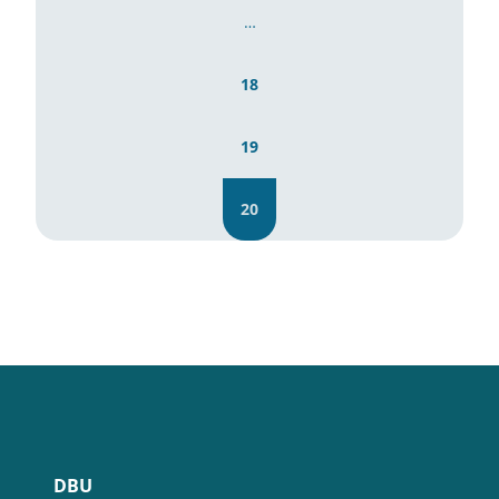
…
18
19
20
DBU