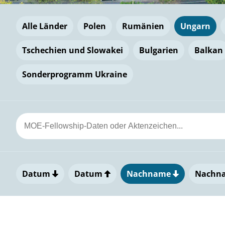
Alle Länder
Polen
Rumänien
Ungarn
Tschechien und Slowakei
Bulgarien
Balkan
Sonderprogramm Ukraine
Datum
Datum
Nachname
Nachn