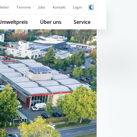
etter
Termine
Jobs
Kontakt
Login
Umweltpreis
Über uns
Service