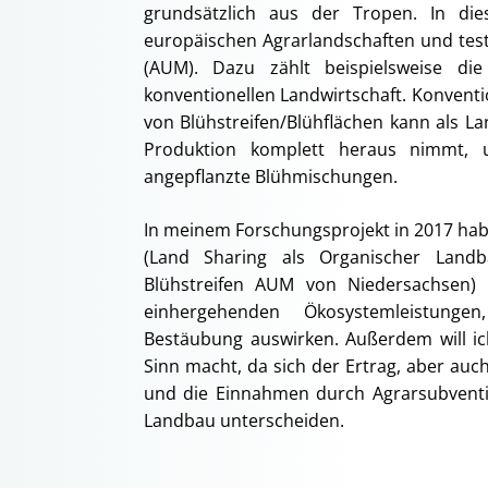
grundsätzlich aus der Tropen. In di
europäischen Agrarlandschaften und te
(AUM). Dazu zählt beispielsweise di
konventionellen Landwirtschaft. Konventi
von Blühstreifen/Blühflächen kann als L
Produktion komplett heraus nimmt, u
angepflanzte Blühmischungen.
In meinem Forschungsprojekt in 2017 habe
(Land Sharing als Organischer Land
Blühstreifen AUM von Niedersachsen) a
einhergehenden Ökosystemleistunge
Bestäubung auswirken. Außerdem will i
Sinn macht, da sich der Ertrag, aber au
und die Einnahmen durch Agrarsubvent
Landbau unterscheiden.