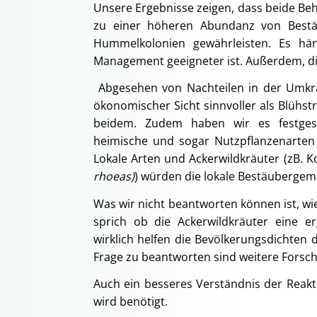
Unsere Ergebnisse zeigen, dass beide Be
zu einer höheren Abundanz von Bestä
Hummelkolonien gewährleisten. Es hä
Management geeigneter ist. Außerdem, die
Abgesehen von Nachteilen in der Umkra
ökonomischer Sicht sinnvoller als Blühs
beidem. Zudem haben wir es festgeste
heimische und sogar Nutzpflanzenarte
Lokale Arten und Ackerwildkräuter (zB.
rhoeas)
) würden die lokale Bestäubergem
Was wir nicht beantworten können ist, wie
sprich ob die Ackerwildkräuter eine e
wirklich helfen die Bevölkerungsdichten
Frage zu beantworten sind weitere Forsch
Auch ein besseres Verständnis der Reakt
wird benötigt.