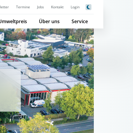
etter
Termine
Jobs
Kontakt
Login
Umweltpreis
Über uns
Service