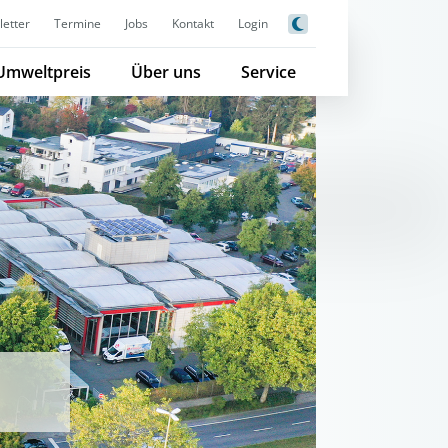
etter
Termine
Jobs
Kontakt
Login
Umweltpreis
Über uns
Service