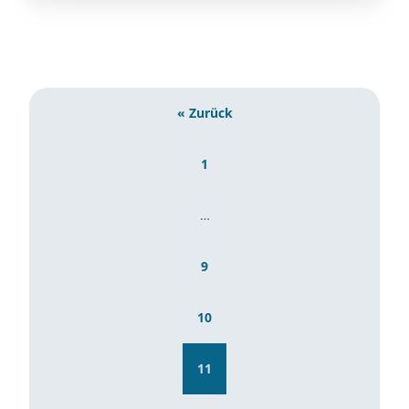
« Zurück
1
…
9
10
11