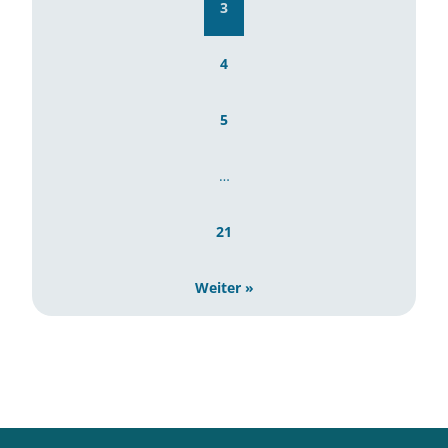
3
4
5
…
21
Weiter »