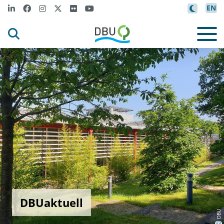
EN
DBUaktuell
DBU
©