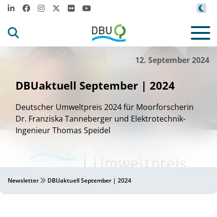
z
/
s
a
DBU
An
g
r Puden
©
12. September 2024
DBUaktuell September | 2024
Deutscher Umweltpreis 2024 für Moorforscherin
Dr. Franziska Tanneberger und Elektrotechnik-
Ingenieur Thomas Speidel
Newsletter
DBUaktuell September | 2024