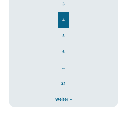
3
4
5
6
…
21
Weiter »