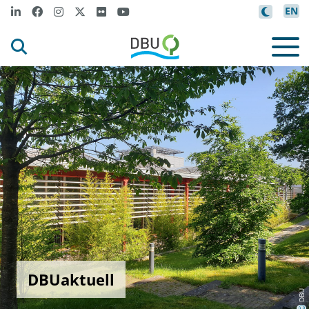
EN
DBUaktuell
DBU
©